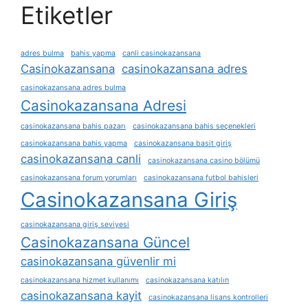
Etiketler
adres bulma
bahis yapma
canli casinokazansana
Casinokazansana
casinokazansana adres
casinokazansana adres bulma
Casinokazansana Adresi
casinokazansana bahis pazarı
casinokazansana bahis seçenekleri
casinokazansana bahis yapma
casinokazansana basit giriş
casinokazansana canli
casinokazansana casino bölümü
casinokazansana forum yorumları
casinokazansana futbol bahisleri
Casinokazansana Giriş
casinokazansana giriş seviyesi
Casinokazansana Güncel
casinokazansana güvenlir mi
casinokazansana hizmet kullanımı
casinokazansana katılın
casinokazansana kayit
casinokazansana lisans kontrolleri