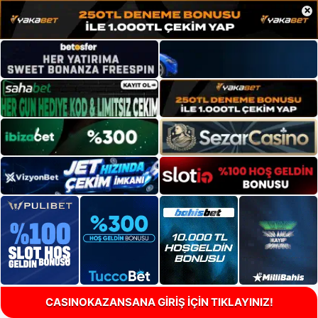
×
CASINOKAZANSANA GİRİŞ İÇİN TIKLAYINIZ!