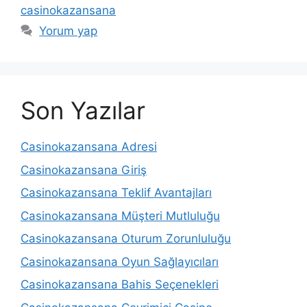
casinokazansana
Yorum yap
Son Yazılar
Casinokazansana Adresi
Casinokazansana Giriş
Casinokazansana Teklif Avantajları
Casinokazansana Müşteri Mutluluğu
Casinokazansana Oturum Zorunluluğu
Casinokazansana Oyun Sağlayıcıları
Casinokazansana Bahis Seçenekleri