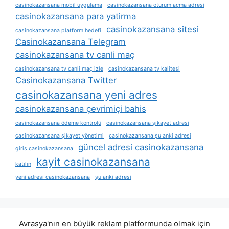
casinokazansana mobil uygulama
casinokazansana oturum açma adresi
casinokazansana para yatirma
casinokazansana sitesi
casinokazansana platform hedefi
Casinokazansana Telegram
casinokazansana tv canli maç
casinokazansana tv canli maç izle
casinokazansana tv kalitesi
Casinokazansana Twitter
casinokazansana yeni adres
casinokazansana çevrimiçi bahis
casinokazansana ödeme kontrolü
casinokazansana şikayet adresi
casinokazansana şikayet yönetimi
casinokazansana şu anki adresi
güncel adresi casinokazansana
giris casinokazansana
kayit casinokazansana
katılın
yeni adresi casinokazansana
şu anki adresi
Avrasya'nın en büyük reklam platformunda olmak için