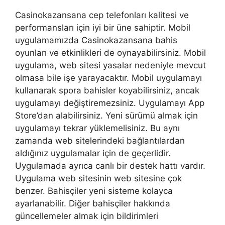
Casinokazansana cep telefonları kalitesi ve
performansları için iyi bir üne sahiptir. Mobil
uygulamamızda Casinokazansana bahis
oyunları ve etkinlikleri de oynayabilirsiniz. Mobil
uygulama, web sitesi yasalar nedeniyle mevcut
olmasa bile işe yarayacaktır. Mobil uygulamayı
kullanarak spora bahisler koyabilirsiniz, ancak
uygulamayı değiştiremezsiniz. Uygulamayı App
Store’dan alabilirsiniz. Yeni sürümü almak için
uygulamayı tekrar yüklemelisiniz. Bu aynı
zamanda web sitelerindeki bağlantılardan
aldığınız uygulamalar için de geçerlidir.
Uygulamada ayrıca canlı bir destek hattı vardır.
Uygulama web sitesinin web sitesine çok
benzer. Bahisçiler yeni sisteme kolayca
ayarlanabilir. Diğer bahisçiler hakkında
güncellemeler almak için bildirimleri