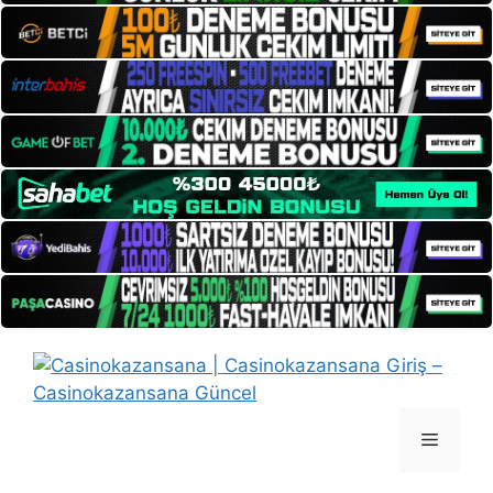
İçeriğe
atla
Menü