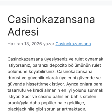
Casinokazansana
Adresi
Haziran 13, 2026
yazar
Casinokazansana
Casinokazansana üyesiyseniz ve rulet oynamak
istiyorsanız, paranızı depozito bölümünün rulet
bölümüne koyabilirsiniz. Casinokazansana
dürüst ve güvenilir olarak üyelerini güvende ve
güvende hissettirmek istiyor. Ayrıca onlara para
tasarrufu ve kredi almanın en iyi yolunu sunmak
istiyor. Spor ve casino bahisleri bahis siteleri
aracılığıyla daha popüler hale geldikçe,
blackjack hile gibi sorunlar artmaktadır.