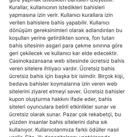
Kurallar, kullanıcının istedikleri bahisleri
yapmasına izin verir. Kullanıcı kurallara izin
verilen bahislere bahis yapabilir. Kullanıcı
dönüşüm gereksinimleri olarak adlandırılan bu
koşulları yerine getirdikten sonra, fon tutarı
bahis sitesinin asgari para çekme sınırına göre
geri çekilecek ve kullanıcı kar elde edecektir.
Casinokazansana web sitesinde ücretsiz bahis
veren sitelere ihtiyacı vardır. Ücretsiz bahis
ücretsiz bahis için başka bir isimdir. Birçok kişi,
bedava bahisler koymalarına izin veren web
sitelerini ziyaret etmeyi sever. Ücretsiz bahisler
kupon oluşturma hakkını ifade eder, bahis
siteleri oyunculara belirli etkinlikler sunar ve
ücretsiz olarak sunar. Pazar çok rekabetçi, bu
yüzden insanlar bahis sitelerini daha sık
kullanıyor. Kullanıcılarımıza farklı ödüller nasıl