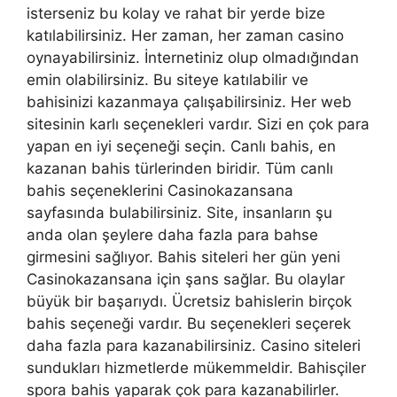
isterseniz bu kolay ve rahat bir yerde bize
katılabilirsiniz. Her zaman, her zaman casino
oynayabilirsiniz. İnternetiniz olup olmadığından
emin olabilirsiniz. Bu siteye katılabilir ve
bahisinizi kazanmaya çalışabilirsiniz. Her web
sitesinin karlı seçenekleri vardır. Sizi en çok para
yapan en iyi seçeneği seçin. Canlı bahis, en
kazanan bahis türlerinden biridir. Tüm canlı
bahis seçeneklerini Casinokazansana
sayfasında bulabilirsiniz. Site, insanların şu
anda olan şeylere daha fazla para bahse
girmesini sağlıyor. Bahis siteleri her gün yeni
Casinokazansana için şans sağlar. Bu olaylar
büyük bir başarıydı. Ücretsiz bahislerin birçok
bahis seçeneği vardır. Bu seçenekleri seçerek
daha fazla para kazanabilirsiniz. Casino siteleri
sundukları hizmetlerde mükemmeldir. Bahisçiler
spora bahis yaparak çok para kazanabilirler.