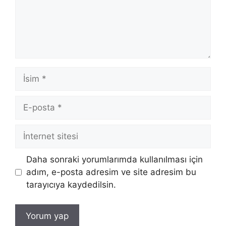
İsim
E-
posta
İnternet
sitesi
Daha sonraki yorumlarımda kullanılması için
adım, e-posta adresim ve site adresim bu
tarayıcıya kaydedilsin.