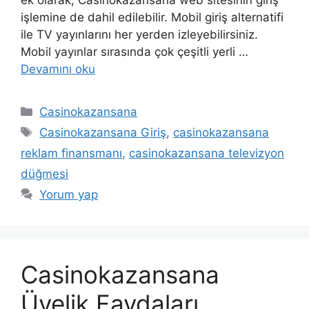
ek olarak, Casinokazansana web sitesinin giriş
işlemine de dahil edilebilir. Mobil giriş alternatifi
ile TV yayınlarını her yerden izleyebilirsiniz.
Mobil yayınlar sırasında çok çeşitli yerli …
Devamını oku
Kategoriler
Casinokazansana
Etiketler
Casinokazansana Giriş
,
casinokazansana
reklam finansmanı
,
casinokazansana televizyon
düğmesi
Yorum yap
Casinokazansana
Üyelik Faydaları