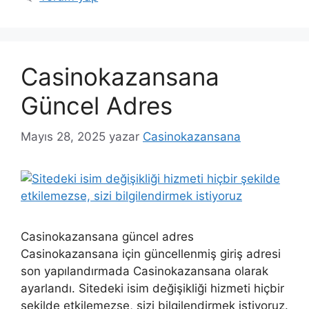
Casinokazansana
Güncel Adres
Mayıs 28, 2025
yazar
Casinokazansana
Casinokazansana güncel adres
Casinokazansana için güncellenmiş giriş adresi
son yapılandırmada Casinokazansana olarak
ayarlandı. Sitedeki isim değişikliği hizmeti hiçbir
şekilde etkilemezse, sizi bilgilendirmek istiyoruz.