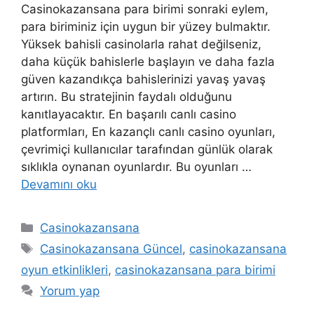
Casinokazansana para birimi sonraki eylem,
para biriminiz için uygun bir yüzey bulmaktır.
Yüksek bahisli casinolarla rahat değilseniz,
daha küçük bahislerle başlayın ve daha fazla
güven kazandıkça bahislerinizi yavaş yavaş
artırın. Bu stratejinin faydalı olduğunu
kanıtlayacaktır. En başarılı canlı casino
platformları, En kazançlı canlı casino oyunları,
çevrimiçi kullanıcılar tarafından günlük olarak
sıklıkla oynanan oyunlardır. Bu oyunları …
Devamını oku
Kategoriler
Casinokazansana
Etiketler
Casinokazansana Güncel
,
casinokazansana
oyun etkinlikleri
,
casinokazansana para birimi
Yorum yap