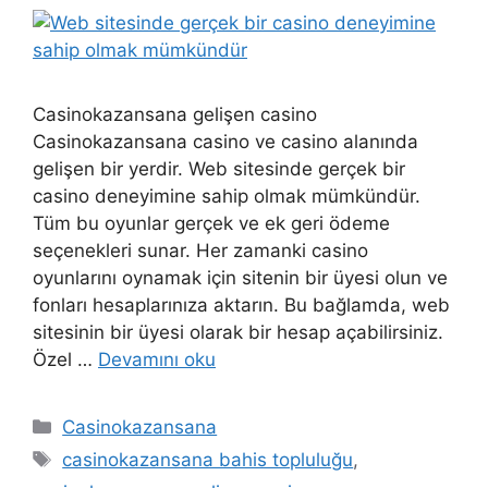
Casinokazansana gelişen casino
Casinokazansana casino ve casino alanında
gelişen bir yerdir. Web sitesinde gerçek bir
casino deneyimine sahip olmak mümkündür.
Tüm bu oyunlar gerçek ve ek geri ödeme
seçenekleri sunar. Her zamanki casino
oyunlarını oynamak için sitenin bir üyesi olun ve
fonları hesaplarınıza aktarın. Bu bağlamda, web
sitesinin bir üyesi olarak bir hesap açabilirsiniz.
Özel …
Devamını oku
Kategoriler
Casinokazansana
Etiketler
casinokazansana bahis topluluğu
,