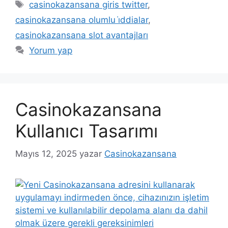
Etiketler
casinokazansana giris twitter
,
casinokazansana olumlu i̇ddialar
,
casinokazansana slot avantajları
Yorum yap
Casinokazansana
Kullanıcı Tasarımı
Mayıs 12, 2025
yazar
Casinokazansana