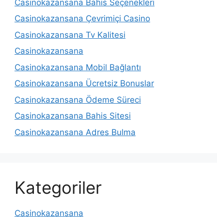
Casinokazansana Bahis Seçenekleri
Casinokazansana Çevrimiçi Casino
Casinokazansana Tv Kalitesi
Casinokazansana
Casinokazansana Mobil Bağlantı
Casinokazansana Ücretsiz Bonuslar
Casinokazansana Ödeme Süreci
Casinokazansana Bahis Sitesi
Casinokazansana Adres Bulma
Kategoriler
Casinokazansana