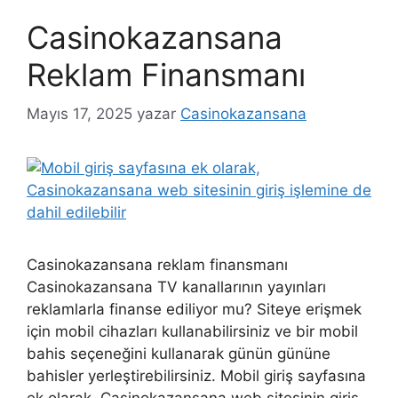
Casinokazansana
Reklam Finansmanı
Mayıs 17, 2025
yazar
Casinokazansana
Casinokazansana reklam finansmanı
Casinokazansana TV kanallarının yayınları
reklamlarla finanse ediliyor mu? Siteye erişmek
için mobil cihazları kullanabilirsiniz ve bir mobil
bahis seçeneğini kullanarak günün gününe
bahisler yerleştirebilirsiniz. Mobil giriş sayfasına