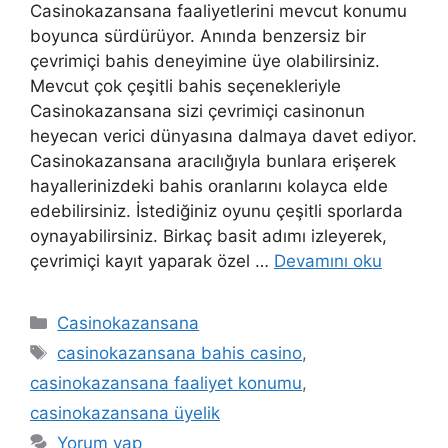
Casinokazansana faaliyetlerini mevcut konumu
boyunca sürdürüyor. Anında benzersiz bir
çevrimiçi bahis deneyimine üye olabilirsiniz.
Mevcut çok çeşitli bahis seçenekleriyle
Casinokazansana sizi çevrimiçi casinonun
heyecan verici dünyasına dalmaya davet ediyor.
Casinokazansana aracılığıyla bunlara erişerek
hayallerinizdeki bahis oranlarını kolayca elde
edebilirsiniz. İstediğiniz oyunu çeşitli sporlarda
oynayabilirsiniz. Birkaç basit adımı izleyerek,
çevrimiçi kayıt yaparak özel …
Devamını oku
Kategoriler
Casinokazansana
Etiketler
casinokazansana bahis casino
,
casinokazansana faaliyet konumu
,
casinokazansana üyelik
Yorum yap