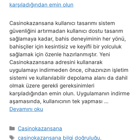
Casinokazansana kullanıcı tasarımı sistem
güvenliğini artırmadan kullanıcı dostu tasarım
sağlamaya kadar, bahis deneyiminin her yönü,
bahisçiler için kesintisiz ve keyifli bir yolculuk
sağlamak için özenle hazırlanmıştır. Yeni
Casinokazansana adresini kullanarak
uygulamayı indirmeden önce, cihazınızın işletim
sistemi ve kullanılabilir depolama alanı da dahil
olmak üzere gerekli gereksinimleri
karşıladığından emin olun. Uygulamanın indirme
aşamasında, kullanıcının tek yapması …
Devamını oku
Kategoriler
Casinokazansana
Etiketler
casinokazansana bilgi doğruluğu
,