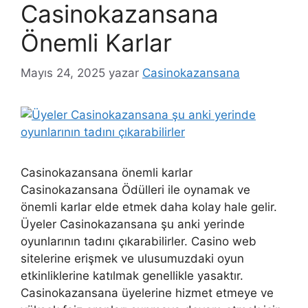
Casinokazansana
Önemli Karlar
Mayıs 24, 2025
yazar
Casinokazansana
Casinokazansana önemli karlar
Casinokazansana Ödülleri ile oynamak ve
önemli karlar elde etmek daha kolay hale gelir.
Üyeler Casinokazansana şu anki yerinde
oyunlarının tadını çıkarabilirler. Casino web
sitelerine erişmek ve ulusumuzdaki oyun
etkinliklerine katılmak genellikle yasaktır.
Casinokazansana üyelerine hizmet etmeye ve