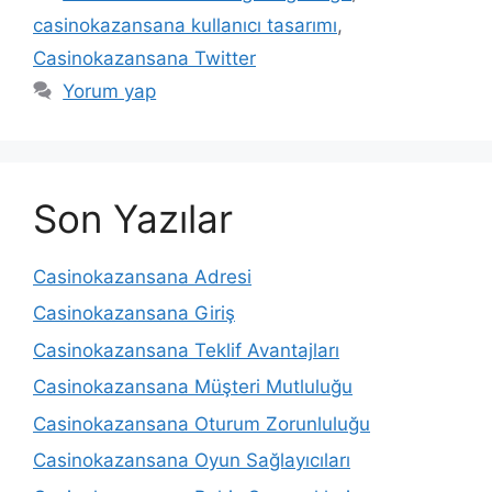
casinokazansana kullanıcı tasarımı
,
Casinokazansana Twitter
Yorum yap
Son Yazılar
Casinokazansana Adresi
Casinokazansana Giriş
Casinokazansana Teklif Avantajları
Casinokazansana Müşteri Mutluluğu
Casinokazansana Oturum Zorunluluğu
Casinokazansana Oyun Sağlayıcıları