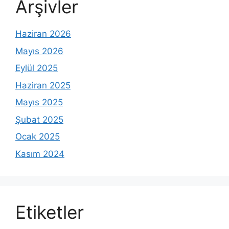
Arşivler
Haziran 2026
Mayıs 2026
Eylül 2025
Haziran 2025
Mayıs 2025
Şubat 2025
Ocak 2025
Kasım 2024
Etiketler