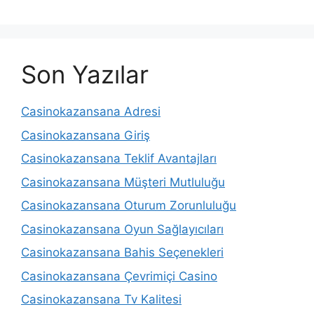
Son Yazılar
Casinokazansana Adresi
Casinokazansana Giriş
Casinokazansana Teklif Avantajları
Casinokazansana Müşteri Mutluluğu
Casinokazansana Oturum Zorunluluğu
Casinokazansana Oyun Sağlayıcıları
Casinokazansana Bahis Seçenekleri
Casinokazansana Çevrimiçi Casino
Casinokazansana Tv Kalitesi