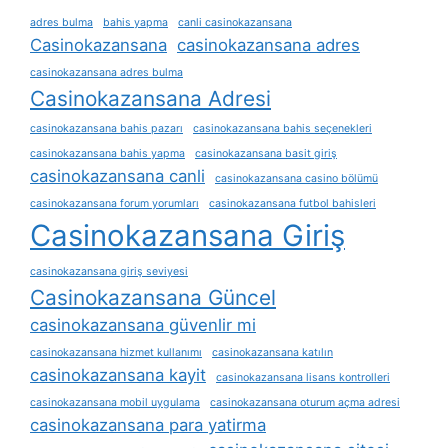
adres bulma
bahis yapma
canli casinokazansana
Casinokazansana
casinokazansana adres
casinokazansana adres bulma
Casinokazansana Adresi
casinokazansana bahis pazarı
casinokazansana bahis seçenekleri
casinokazansana bahis yapma
casinokazansana basit giriş
casinokazansana canli
casinokazansana casino bölümü
casinokazansana forum yorumları
casinokazansana futbol bahisleri
Casinokazansana Giriş
casinokazansana giriş seviyesi
Casinokazansana Güncel
casinokazansana güvenlir mi
casinokazansana hizmet kullanımı
casinokazansana katılın
casinokazansana kayit
casinokazansana lisans kontrolleri
casinokazansana mobil uygulama
casinokazansana oturum açma adresi
casinokazansana para yatirma