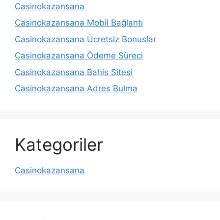
Casinokazansana
Casinokazansana Mobil Bağlantı
Casinokazansana Ücretsiz Bonuslar
Casinokazansana Ödeme Süreci
Casinokazansana Bahis Sitesi
Casinokazansana Adres Bulma
Kategoriler
Casinokazansana