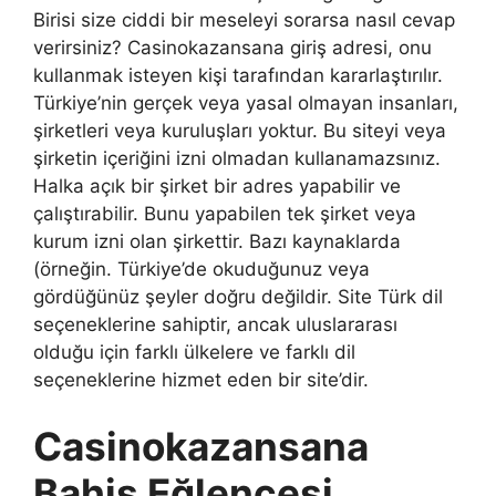
Birisi size ciddi bir meseleyi sorarsa nasıl cevap
verirsiniz? Casinokazansana giriş adresi, onu
kullanmak isteyen kişi tarafından kararlaştırılır.
Türkiye’nin gerçek veya yasal olmayan insanları,
şirketleri veya kuruluşları yoktur. Bu siteyi veya
şirketin içeriğini izni olmadan kullanamazsınız.
Halka açık bir şirket bir adres yapabilir ve
çalıştırabilir. Bunu yapabilen tek şirket veya
kurum izni olan şirkettir. Bazı kaynaklarda
(örneğin. Türkiye’de okuduğunuz veya
gördüğünüz şeyler doğru değildir. Site Türk dil
seçeneklerine sahiptir, ancak uluslararası
olduğu için farklı ülkelere ve farklı dil
seçeneklerine hizmet eden bir site’dir.
Casinokazansana
Bahis Eğlencesi