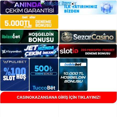
×
CASINOKAZANSANA GİRİŞ İÇİN TIKLAYINIZ!