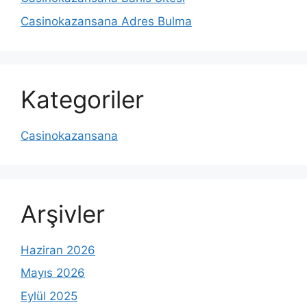
Casinokazansana Adres Bulma
Kategoriler
Casinokazansana
Arşivler
Haziran 2026
Mayıs 2026
Eylül 2025