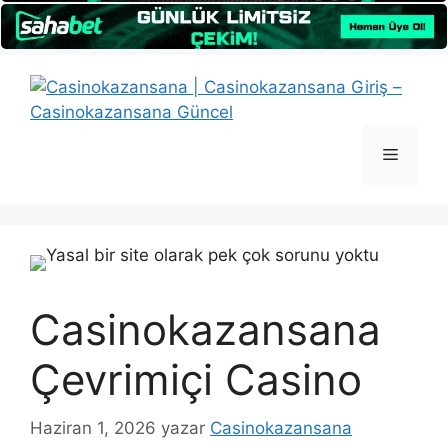
İçeriğe
atla
Menü
Casinokazansana
Çevrimiçi Casino
Haziran 1, 2026
yazar
Casinokazansana