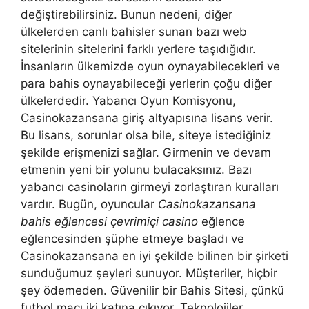
değiştirebilirsiniz. Bunun nedeni, diğer
ülkelerden canlı bahisler sunan bazı web
sitelerinin sitelerini farklı yerlere taşıdığıdır.
İnsanların ülkemizde oyun oynayabilecekleri ve
para bahis oynayabileceği yerlerin çoğu diğer
ülkelerdedir. Yabancı Oyun Komisyonu,
Casinokazansana giriş altyapısına lisans verir.
Bu lisans, sorunlar olsa bile, siteye istediğiniz
şekilde erişmenizi sağlar. Girmenin ve devam
etmenin yeni bir yolunu bulacaksınız. Bazı
yabancı casinoların girmeyi zorlaştıran kuralları
vardır. Bugün, oyuncular
Casinokazansana
bahis eğlencesi çevrimiçi casino
eğlence
eğlencesinden şüphe etmeye başladı ve
Casinokazansana en iyi şekilde bilinen bir şirketi
sunduğumuz şeyleri sunuyor. Müşteriler, hiçbir
şey ödemeden. Güvenilir bir Bahis Sitesi, çünkü
futbol maçı iki katına çıkıyor. Teknolojiler.