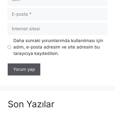
E-
posta
İnternet
sitesi
Daha sonraki yorumlarımda kullanılması için
adım, e-posta adresim ve site adresim bu
tarayıcıya kaydedilsin.
Son Yazılar