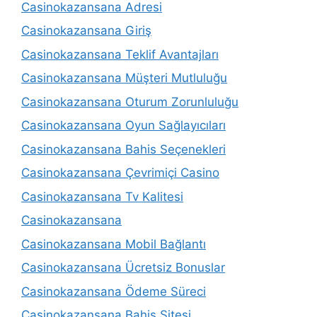
Casinokazansana Adresi
Casinokazansana Giriş
Casinokazansana Teklif Avantajları
Casinokazansana Müşteri Mutluluğu
Casinokazansana Oturum Zorunluluğu
Casinokazansana Oyun Sağlayıcıları
Casinokazansana Bahis Seçenekleri
Casinokazansana Çevrimiçi Casino
Casinokazansana Tv Kalitesi
Casinokazansana
Casinokazansana Mobil Bağlantı
Casinokazansana Ücretsiz Bonuslar
Casinokazansana Ödeme Süreci
Casinokazansana Bahis Sitesi