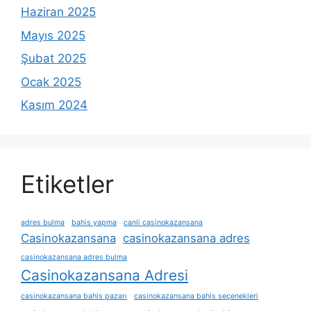
Haziran 2025
Mayıs 2025
Şubat 2025
Ocak 2025
Kasım 2024
Etiketler
adres bulma
bahis yapma
canli casinokazansana
Casinokazansana
casinokazansana adres
casinokazansana adres bulma
Casinokazansana Adresi
casinokazansana bahis pazarı
casinokazansana bahis seçenekleri