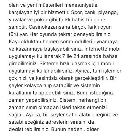
olan ve yeni müşterileri memnuniyetle
karşılayan iyi bir hizmettir. Spor, canlı, piyango,
yuvalar ve poker gibi farklı bahis türlerine
sahiptir. Casinokazansana birçok farklı oyun
türü var. Her oyunda tekrar deneyebilirsiniz.
Kaydolduktan hemen sonra ödülleri oynamaya
ve kazanmaya başlayabilirsiniz. İnternette mobil
uygulamayı kullanarak 7 ile 24 arasında bahse
girebilirsiniz. Sisteme hızlı ulaşmak için mobil
uygulamayı kullanabilirsiniz. Ayrıca, tüm işlemler
çok hızlı ve kesintisiz olarak gerçekleştirilir. Bir
şeyler kolayca alıp satabilir ve sistemin
kurallarını takip edebilirsiniz. Bunu istediğiniz
zaman yapabilirsiniz. Sistem, herhangi bir
zaman sınırı olmadan işleri takas etmenizi
sağlar. Ayrıca, bir şeyler satın alabileceğiniz ve
satabileceğiniz adreslerin sırasını da
değiştirebilirsiniz. Bunun nedeni, diğer