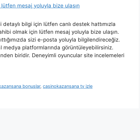
detaylı bilgi için lütfen canlı destek hattımızla
ahibi olmak için lütfen mesaj yoluyla bize ulaşın.
ttığımızda sizi e-posta yoluyla bilgilendireceğiz.
l medya platformlarında görüntüleyebilirsiniz.
den biridir. Deneyimli oyuncular site incelemeleri
kazansana bonuslar
,
casinokazansana tv izle