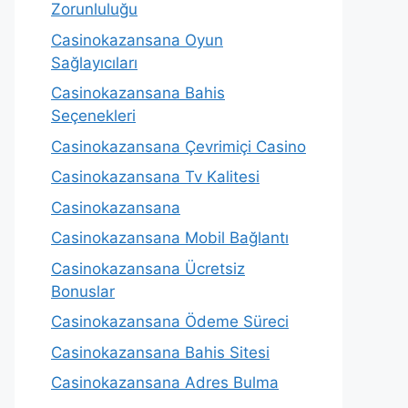
Zorunluluğu
Casinokazansana Oyun
Sağlayıcıları
Casinokazansana Bahis
Seçenekleri
Casinokazansana Çevrimiçi Casino
Casinokazansana Tv Kalitesi
Casinokazansana
Casinokazansana Mobil Bağlantı
Casinokazansana Ücretsiz
Bonuslar
Casinokazansana Ödeme Süreci
Casinokazansana Bahis Sitesi
Casinokazansana Adres Bulma