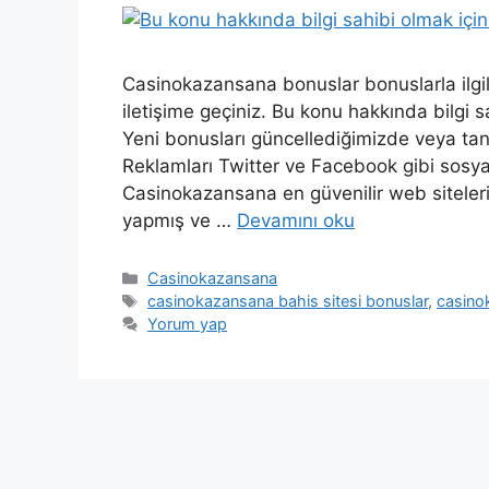
Casinokazansana bonuslar bonuslarla ilgili 
iletişime geçiniz. Bu konu hakkında bilgi s
Yeni bonusları güncellediğimizde veya tanı
Reklamları Twitter ve Facebook gibi sosya
Casinokazansana en güvenilir web sitelerin
yapmış ve …
Devamını oku
Kategoriler
Casinokazansana
Etiketler
casinokazansana bahis sitesi bonuslar
,
casino
Yorum yap