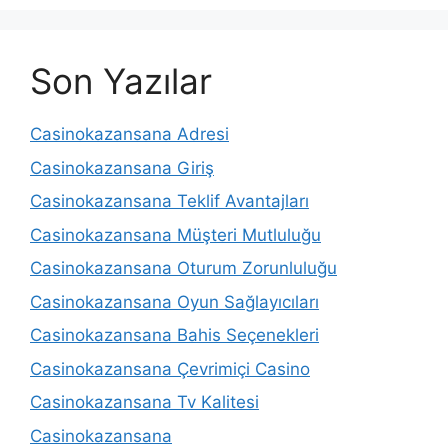
Son Yazılar
Casinokazansana Adresi
Casinokazansana Giriş
Casinokazansana Teklif Avantajları
Casinokazansana Müşteri Mutluluğu
Casinokazansana Oturum Zorunluluğu
Casinokazansana Oyun Sağlayıcıları
Casinokazansana Bahis Seçenekleri
Casinokazansana Çevrimiçi Casino
Casinokazansana Tv Kalitesi
Casinokazansana