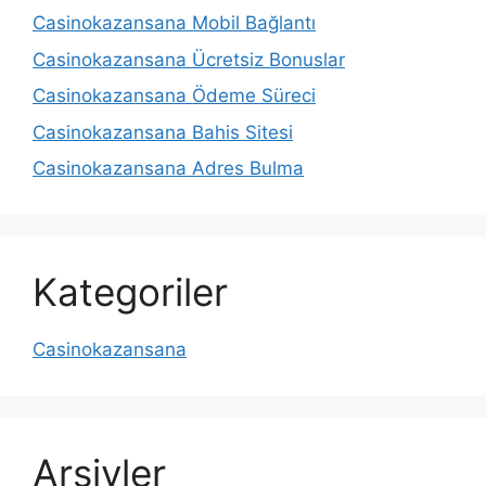
Casinokazansana Mobil Bağlantı
Casinokazansana Ücretsiz Bonuslar
Casinokazansana Ödeme Süreci
Casinokazansana Bahis Sitesi
Casinokazansana Adres Bulma
Kategoriler
Casinokazansana
Arşivler