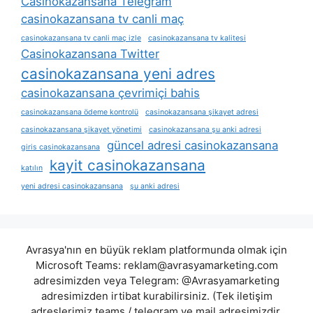
Casinokazansana Telegram
casinokazansana tv canli maç
casinokazansana tv canli maç izle
casinokazansana tv kalitesi
Casinokazansana Twitter
casinokazansana yeni adres
casinokazansana çevrimiçi bahis
casinokazansana ödeme kontrolü
casinokazansana şikayet adresi
casinokazansana şikayet yönetimi
casinokazansana şu anki adresi
güncel adresi casinokazansana
giris casinokazansana
kayit casinokazansana
katılın
yeni adresi casinokazansana
şu anki adresi
Avrasya'nın en büyük reklam platformunda olmak için
Microsoft Teams:
reklam@avrasyamarketing.com
adresimizden veya Telegram: @Avrasyamarketing
adresimizden irtibat kurabilirsiniz. (Tek iletişim
adreslerimiz teams / telegram ve mail adresimizdir.