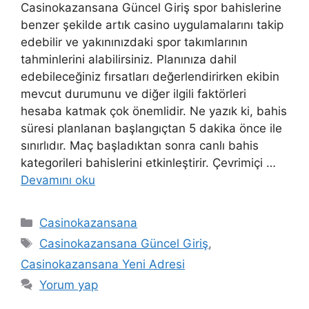
Casinokazansana Güncel Giriş spor bahislerine
benzer şekilde artık casino uygulamalarını takip
edebilir ve yakınınızdaki spor takımlarının
tahminlerini alabilirsiniz. Planınıza dahil
edebileceğiniz fırsatları değerlendirirken ekibin
mevcut durumunu ve diğer ilgili faktörleri
hesaba katmak çok önemlidir. Ne yazık ki, bahis
süresi planlanan başlangıçtan 5 dakika önce ile
sınırlıdır. Maç başladıktan sonra canlı bahis
kategorileri bahislerini etkinleştirir. Çevrimiçi …
Devamını oku
Kategoriler
Casinokazansana
Etiketler
Casinokazansana Güncel Giriş
,
Casinokazansana Yeni Adresi
Yorum yap