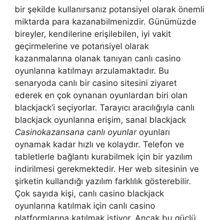
bir şekilde kullanırsanız potansiyel olarak önemli
miktarda para kazanabilmenizdir. Günümüzde
bireyler, kendilerine erişilebilen, iyi vakit
geçirmelerine ve potansiyel olarak
kazanmalarına olanak tanıyan canlı casino
oyunlarına katılmayı arzulamaktadır. Bu
senaryoda canlı bir casino sitesini ziyaret
ederek en çok oynanan oyunlardan biri olan
blackjack’i seçiyorlar. Tarayıcı aracılığıyla canlı
blackjack oyunlarına erişim, sanal blackjack
Casinokazansana canlı oyunlar
oyunları
oynamak kadar hızlı ve kolaydır. Telefon ve
tabletlerle bağlantı kurabilmek için bir yazılım
indirilmesi gerekmektedir. Her web sitesinin ve
şirketin kullandığı yazılım farklılık gösterebilir.
Çok sayıda kişi, canlı casino blackjack
oyunlarına katılmak için canlı casino
platformlarına katılmak istiyor. Ancak bu güçlü