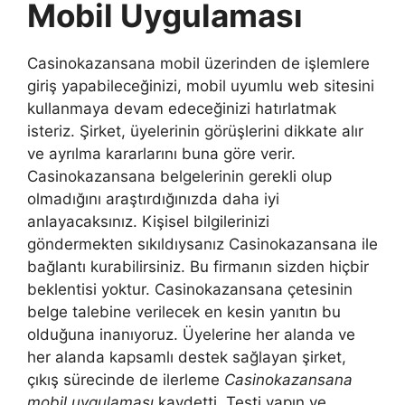
Mobil Uygulaması
Casinokazansana mobil üzerinden de işlemlere
giriş yapabileceğinizi, mobil uyumlu web sitesini
kullanmaya devam edeceğinizi hatırlatmak
isteriz. Şirket, üyelerinin görüşlerini dikkate alır
ve ayrılma kararlarını buna göre verir.
Casinokazansana belgelerinin gerekli olup
olmadığını araştırdığınızda daha iyi
anlayacaksınız. Kişisel bilgilerinizi
göndermekten sıkıldıysanız Casinokazansana ile
bağlantı kurabilirsiniz. Bu firmanın sizden hiçbir
beklentisi yoktur. Casinokazansana çetesinin
belge talebine verilecek en kesin yanıtın bu
olduğuna inanıyoruz. Üyelerine her alanda ve
her alanda kapsamlı destek sağlayan şirket,
çıkış sürecinde de ilerleme
Casinokazansana
mobil uygulaması
kaydetti. Testi yapın ve