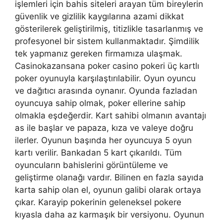
işlemleri için bahis siteleri arayan tüm bireylerin
güvenlik ve gizlilik kaygılarına azami dikkat
gösterilerek geliştirilmiş, titizlikle tasarlanmış ve
profesyonel bir sistem kullanmaktadır. Şimdilik
tek yapmanız gereken firmamıza ulaşmak.
Casinokazansana poker casino pokeri üç kartlı
poker oyunuyla karşılaştırılabilir. Oyun oyuncu
ve dağıtıcı arasında oynanır. Oyunda fazladan
oyuncuya sahip olmak, poker ellerine sahip
olmakla eşdeğerdir. Kart sahibi olmanın avantajı
as ile başlar ve papaza, kıza ve valeye doğru
ilerler. Oyunun başında her oyuncuya 5 oyun
kartı verilir. Bankadan 5 kart çıkarıldı. Tüm
oyuncuların bahislerini görüntüleme ve
geliştirme olanağı vardır. Bilinen en fazla sayıda
karta sahip olan el, oyunun galibi olarak ortaya
çıkar. Karayip pokerinin geleneksel pokere
kıyasla daha az karmaşık bir versiyonu. Oyunun