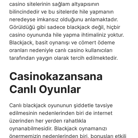
casino sitelerinin sağlam altyapısının
bilincindedir ve bu sitelerde hile yapmanın
neredeyse imkansız olduğunu anlamaktadır.
Görüldüğü gibi sadece blackjack değil, hiçbir
casino oyununda hile yapma ihtimaliniz yoktur.
Blackjack, basit oynanışı ve cömert ödeme
oranları nedeniyle canlı casino kullanıcıları
tarafından yaygın olarak tercih edilmektedir.
Casinokazansana
Canlı Oyunlar
Canlı blackjack oyununun şiddetle tavsiye
edilmesinin nedenlerinden biri de internet
üzerinden her yerden rahatlıkla
oynanabilmesidir. Blackjack oynamanızı
önermemizin nedenlerinden biri, bonusları etkili