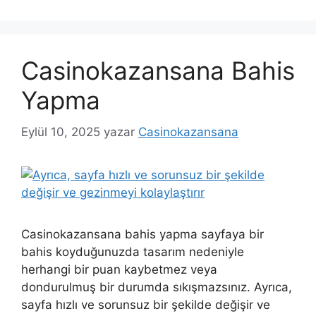
Casinokazansana Bahis
Yapma
Eylül 10, 2025
yazar
Casinokazansana
Casinokazansana bahis yapma sayfaya bir
bahis koyduğunuzda tasarım nedeniyle
herhangi bir puan kaybetmez veya
dondurulmuş bir durumda sıkışmazsınız. Ayrıca,
sayfa hızlı ve sorunsuz bir şekilde değişir ve