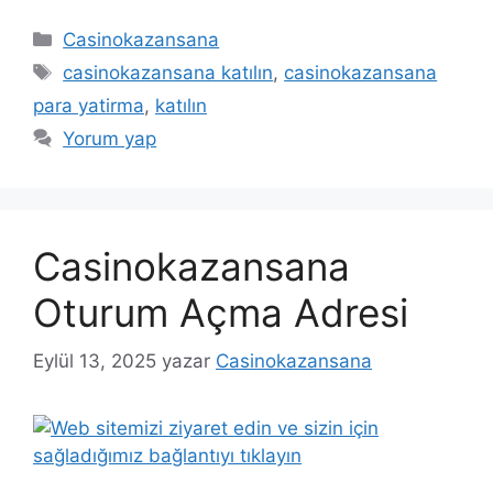
Kategoriler
Casinokazansana
Etiketler
casinokazansana katılın
,
casinokazansana
para yatirma
,
katılın
Yorum yap
Casinokazansana
Oturum Açma Adresi
Eylül 13, 2025
yazar
Casinokazansana