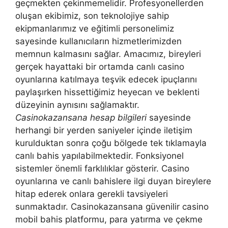
geçmekten çekinmemelidir. Profesyonellerden
oluşan ekibimiz, son teknolojiye sahip
ekipmanlarımız ve eğitimli personelimiz
sayesinde kullanıcıların hizmetlerimizden
memnun kalmasını sağlar. Amacımız, bireyleri
gerçek hayattaki bir ortamda canlı casino
oyunlarına katılmaya teşvik edecek ipuçlarını
paylaşırken hissettiğimiz heyecan ve beklenti
düzeyinin aynısını sağlamaktır.
Casinokazansana hesap bilgileri
sayesinde
herhangi bir yerden saniyeler içinde iletişim
kurulduktan sonra çoğu bölgede tek tıklamayla
canlı bahis yapılabilmektedir. Fonksiyonel
sistemler önemli farklılıklar gösterir. Casino
oyunlarına ve canlı bahislere ilgi duyan bireylere
hitap ederek onlara gerekli tavsiyeleri
sunmaktadır. Casinokazansana güvenilir casino
mobil bahis platformu, para yatırma ve çekme