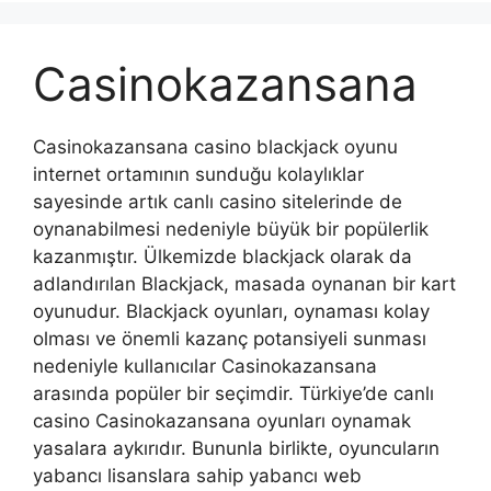
Casinokazansana
Casinokazansana casino blackjack oyunu
internet ortamının sunduğu kolaylıklar
sayesinde artık canlı casino sitelerinde de
oynanabilmesi nedeniyle büyük bir popülerlik
kazanmıştır. Ülkemizde blackjack olarak da
adlandırılan Blackjack, masada oynanan bir kart
oyunudur. Blackjack oyunları, oynaması kolay
olması ve önemli kazanç potansiyeli sunması
nedeniyle kullanıcılar Casinokazansana
arasında popüler bir seçimdir. Türkiye’de canlı
casino Casinokazansana oyunları oynamak
yasalara aykırıdır. Bununla birlikte, oyuncuların
yabancı lisanslara sahip yabancı web